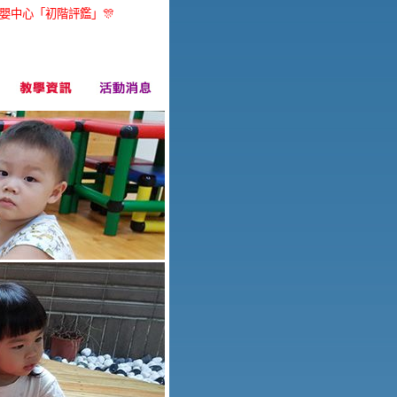
年度托嬰中心「初階評鑑」🎊