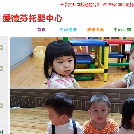
🌟恭賀🌟 本校通過台北市社會局106